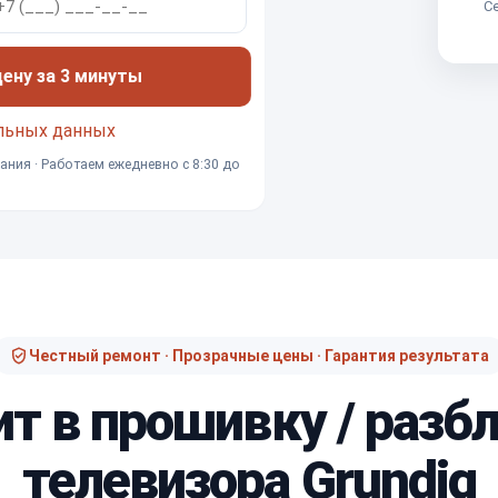
Се
ну за 3 минуты
льных данных
ания · Работаем ежедневно с 8:30 до
Честный ремонт · Прозрачные цены · Гарантия результата
ит в прошивку / разб
телевизора Grundig