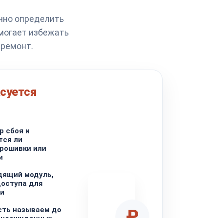
чно определить
омогает избежать
 ремонт.
суется
р сбоя и
тся ли
рошивки или
и
дящий модуль,
доступа для
ли
сть называем до
₽