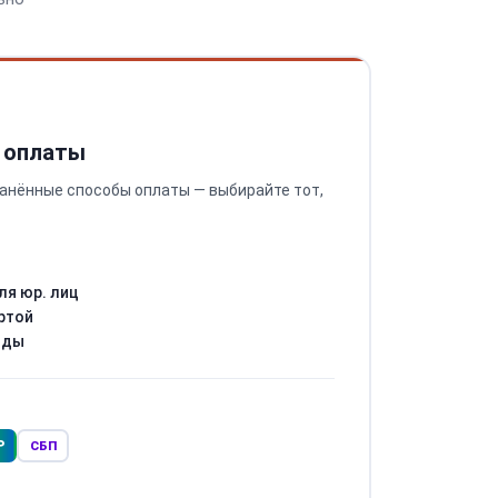
 оплаты
анённые способы оплаты — выбирайте тот,
ля юр. лиц
ртой
оды
Р
СБП