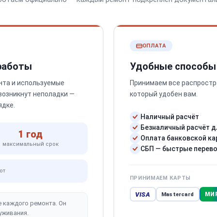
ОПЛАТА
 работы
Удобные способы
нта и используемые
Принимаем все распростр
 возникнут неполадки —
который удобен вам.
ядке.
Наличный расчёт
Безналичный расчёт д
1 год
Оплата банковской ка
максимальный срок
СБП — быстрые перев
от
ПРИНИМАЕМ КАРТЫ
VISA
МИ
Mastercard
е каждого ремонта. Он
уживания.