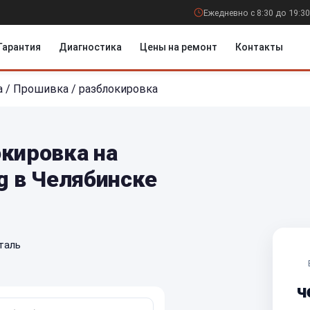
Ежедневно с 8:30 до 19:30
Гарантия
Диагностика
Цены на ремонт
Контакты
а
/
Прошивка / разблокировка
окировка на
g в Челябинске
таль
ч