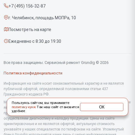
Вертикальных пылесосов
+7 (495) 156-32-87
Срочный ремонт
Саундбаров
г. Челябинск, площадь МОПРа, 10
Доставка и способы оплаты
Варочных панелей
Посмотреть на карте
Диагностика
Напольных пылесосов
Ежедневно с 8:30 до 19:30
Контакты
Духовых шкафов
Холодильников
Все права защищены. Сервисный ремонт Grundig © 2026
Сушильных машин
Политика конфиденциальности
Кофеварок
Информация на сайте носит ознакомительный характер и не является
публичной офертой, определяемой положениями статьи 437
Гражданского кодекса РФ.
Телевизоров
Мы специализируемся на обслуживании и ремонте техники Grundig, но не
Пользуясь сайтом, вы принимаете
Посудомоечных машин
ОК
политику куки
. Так наш сайт становится
являемся их официальным представителем. Предоставляем
удобнее
профессиональные услуги после истечения гарантии, а также
Стиральных машин
осуществляем диагностику и наладку продукции. Цены на сайте
ориентировочные и не являются офертой, актуальную стоимость
узнавайте у наших специалистов по телефонам на сайте. Упомянутый
Портативных колонок
бренд Grundig используется нами лишь с целью информирования.