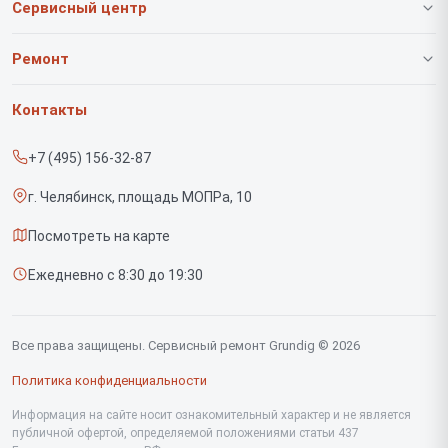
Сервисный центр
О нашем сервисе
Ремонт
Гарантия
Роботов-пылесосов
Контакты
Прайс-лист
Вертикальных пылесосов
+7 (495) 156-32-87
Срочный ремонт
Саундбаров
г. Челябинск, площадь МОПРа, 10
Доставка и способы оплаты
Варочных панелей
Посмотреть на карте
Диагностика
Напольных пылесосов
Ежедневно с 8:30 до 19:30
Контакты
Духовых шкафов
Холодильников
Все права защищены. Сервисный ремонт Grundig © 2026
Сушильных машин
Политика конфиденциальности
Кофеварок
Информация на сайте носит ознакомительный характер и не является
публичной офертой, определяемой положениями статьи 437