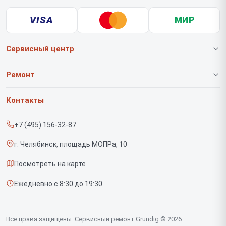
VISA
МИР
Сервисный центр
О нашем сервисе
Ремонт
Гарантия
Роботов-пылесосов
Контакты
Прайс-лист
Вертикальных пылесосов
+7 (495) 156-32-87
Срочный ремонт
Саундбаров
г. Челябинск, площадь МОПРа, 10
Доставка и способы оплаты
Варочных панелей
Посмотреть на карте
Диагностика
Напольных пылесосов
Ежедневно с 8:30 до 19:30
Контакты
Духовых шкафов
Холодильников
Все права защищены. Сервисный ремонт Grundig © 2026