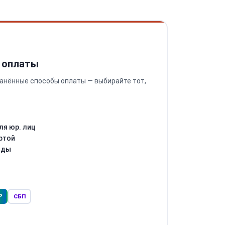
 оплаты
анённые способы оплаты — выбирайте тот,
ля юр. лиц
ртой
оды
Р
СБП