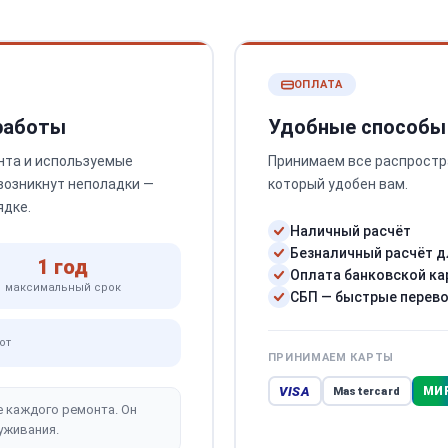
ОПЛАТА
 работы
Удобные способы
нта и используемые
Принимаем все распростр
 возникнут неполадки —
который удобен вам.
ядке.
Наличный расчёт
Безналичный расчёт д
1 год
Оплата банковской ка
максимальный срок
СБП — быстрые перев
от
ПРИНИМАЕМ КАРТЫ
VISA
МИ
Mastercard
е каждого ремонта. Он
уживания.