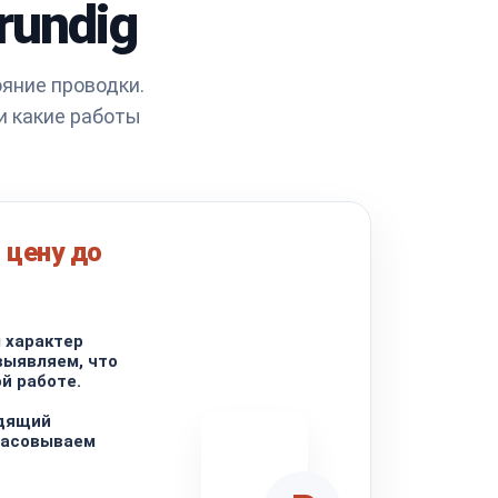
undig
ояние проводки.
и какие работы
 цену до
 характер
выявляем, что
й работе.
дящий
ласовываем