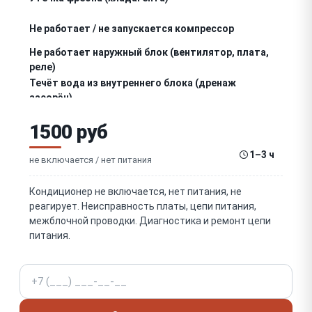
Не работает / не запускается компрессор
Не работает наружный блок (вентилятор, плата,
реле)
Течёт вода из внутреннего блока (дренаж
засорён)
Не работает / не крутится вентилятор (внутренний
1500 руб
или наружный)
Не греет (режим обогрева) (четырёхходовой
1–3 ч
клапан)
не включается / нет питания
Обмерзает / лёд на трубках наружного/
внутреннего блока
Кондиционер не включается, нет питания, не
Ошибка на дисплее / мигает индикатор (коды
реагирует. Неисправность платы, цепи питания,
ошибок)
межблочной проводки. Диагностика и ремонт цепи
питания.
Не работает пульт ДУ / кондиционер не реагирует
Неисправна плата управления (внутренняя или
Телефон
инверторная)
Неисправны датчики температуры