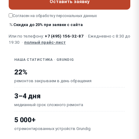
Оставить заявку
Неприятный запах из кондиционера (плесень,
грязь)
Согласен на обработку
персональных данных
Шум / стук / вибрация (компрессор, вентилятор,
Скидка до 20% при заявке с сайта
подшипники)
Или по телефону:
+7 (495) 156-32-87
·
Ежедневно с 8:30 до
Засорены / загрязнены фильтры (слабый поток)
19:30
·
полный прайс-лист
Не работают жалюзи / заслонка (направление
потока)
НАША СТАТИСТИКА · GRUNDIG
Неисправен пускозащитный конденсатор (реле)
наружного блока
22%
ремонтов закрываем в день обращения
3–4 дня
медианный срок сложного ремонта
5 000+
отремонтированных устройств Grundig